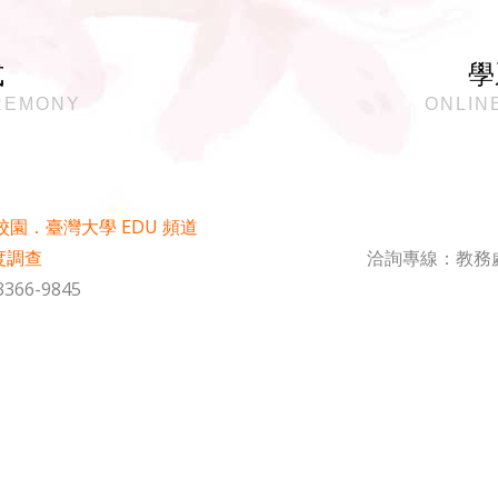
式
學
REMONY
ONLIN
s 校園．臺灣大學 EDU 頻道
度調查
洽詢專線：教務處註冊
66-9845