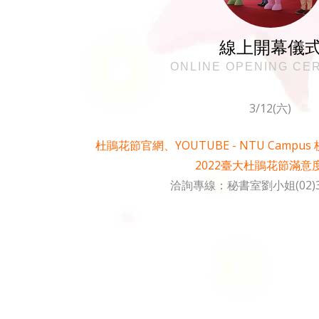
線上開幕儀
ONLINE OPENING CE
3/12(六)
杜鵑花節官網、YOUTUBE - NTU Campu
2022臺大杜鵑花節滿意
洽詢專線：秘書室劉小姐(02)33