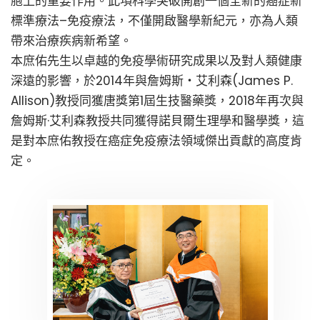
胞上的重要作用。此項科學突破開創一個全新的癌症新
標準療法–免疫療法，不僅開啟醫學新紀元，亦為人類
帶來治療疾病新希望。
本庶佑先生以卓越的免疫學術研究成果以及對人類健康
深遠的影響，於2014年與詹姆斯・艾利森(James P.
Allison)教授同獲唐獎第1屆生技醫藥獎，2018年再次與
詹姆斯·艾利森教授共同獲得諾貝爾生理學和醫學獎，這
是對本庶佑教授在癌症免疫療法領域傑出貢獻的高度肯
定。