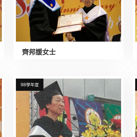
齊邦媛女士
98學年度