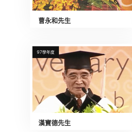
曹永和先生
97學年度
漢寶德先生