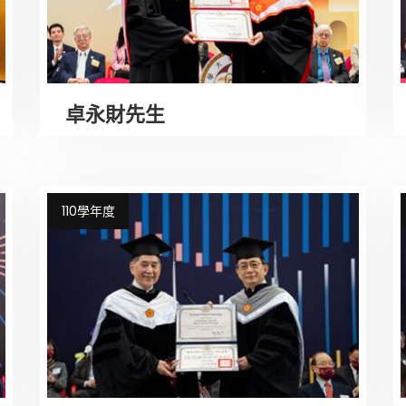
卓永財先生
110學年度