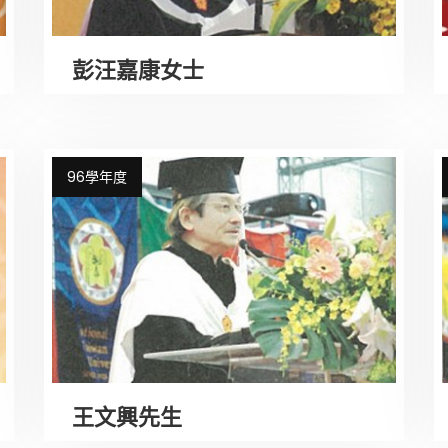
彭汪嘉康女士
96學年度
王文興先生