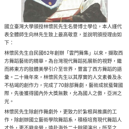
國立臺灣大學頒授林懷民先生名譽博士學位，本人謹代
表全體師生向林先生致上最高敬意，並說明頒授理由如
下：
林懷民先生自民國62年創辦「雲門舞集」以來，擷取西
方舞蹈藝術的精華，為台灣現代舞蹈拓展新的視野，繼
而將東方的肢體美學引介至世界，豐富了西方舞蹈的語
彙。二十幾年來，林懷民先生以其厚實的人文素養及永
不枯竭的創作力，完成了70餘部舞劇，藝術成就蜚聲國
際，先後獲得國內外大獎無數，允為國人之傲，亞洲之
光。
林懷民先生除創作舞劇外，更致力於紮根與推廣的工
作，除創辦國立藝術學院舞蹈系，積極培育現代舞蹈人
才外，更不避辛勞，遠赴海外二十餘國演出，所至之