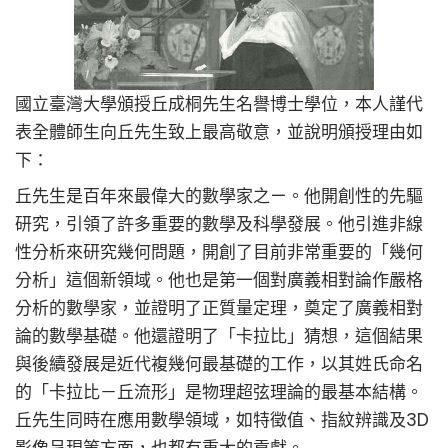
國立臺灣大學頒授丘成桐先生名譽博士學位，本人謹代
表全體師生向丘先生致上最高敬意，並說明頒授理由如
下：
丘先生是百年來最偉大的數學家之ㄧ。他開創性的先驅
研究，引領了許多重要的數學及科學發展。他引進非線
性分析來研究幾何問題，開創了目前非常重要的「幾何
分析」這個新領域。他也是第一個對廣義相對論作嚴格
分析的數學家，並證明了正質量定理，奠定了廣義相對
論的數學基礎。他還證明了「卡拉比」猜想，這個結果
與後續發展是近代複幾何最基礎的工作，以其姓氏命名
的「卡拉比－丘流形」是物理超弦理論的最基本結構。
丘先生同時在應用數學領域，如特徵值、指紋辨識及3D